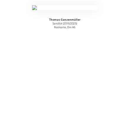
Thomas Ganzenmüller
Sandlot (2016/2025)
Postkarte, Din A6
© 2026 Atelierhaus Hannover