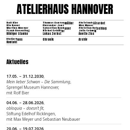
ATELIERHAUS HANNOVER
Rolf Bier
Thomas Ganzenmüller
Christoph Girardet
Ute Heuer
Alexander Janz
Max Meyer
Martina Morger
Sebastian Neubauer
Christian Retschlag
Frank Rosenthal
Bärbel Schlüter
Julia Schmid
Rüdiger Stanko
Lukas Zerbst
Anette Ziss
Atelierhaus
Chronik
Archiv
Kontakt
Aktuelles
17.05. – 31.12.2030
,
Mein lieber Schwan – Die Sammlung
,
Sprengel Museum Hannover,
mit Rolf Bier
04.06. – 28.06.2026
,
obloquia – doesn’t fit
,
Stiftung Edelhof Ricklingen,
mit Max Meyer und Sebastian Neubauer
20.06. – 19.07.2026
,